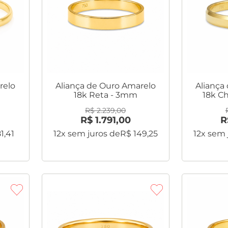
relo
Aliança de Ouro Amarelo
Aliança
18k Reta - 3mm
18k C
R$
2
.
239
,
00
R$
1
.
791
,
00
R
81
,
41
12
x sem juros de
R$
149
,
25
12
x sem 