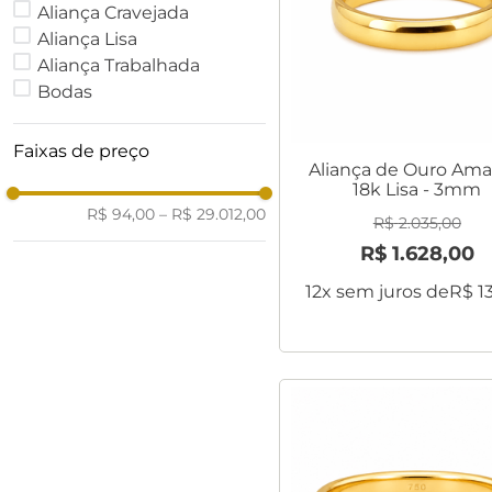
Aliança Cravejada
Aliança Lisa
Aliança Trabalhada
Bodas
Faixas de preço
Aliança de Ouro Ama
18k Lisa - 3mm
R$ 94,00
–
R$ 29.012,00
R$
2
.
035
,
00
R$
1
.
628
,
00
12
x sem juros de
R$
1