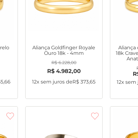
relo
Aliança Goldfinger Royale
Aliança
Ouro 18k - 4mm
18k Crav
Ana
R$
6
.
228
,
00
R$
4
.
982
,
00
R
35
,
66
12
x sem juros de
R$
373
,
65
12
x sem 