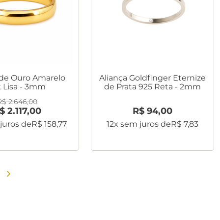
 de Ouro Amarelo
Aliança Goldfinger Eternize
k Lisa - 3mm
de Prata 925 Reta - 2mm
R$
2
.
646
,
00
$
2
.
117
,
00
R$
94
,
00
juros de
R$
158
,
77
12
x sem juros de
R$
7
,
83