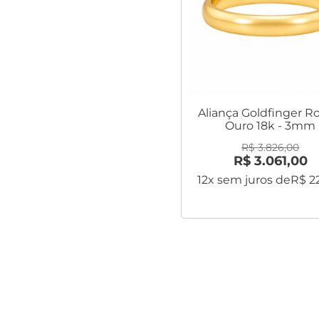
Aliança Goldfinger R
Ouro 18k - 3mm
R$
3
.
826
,
00
R$
3
.
061
,
00
12
x sem juros de
R$
2