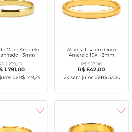
 de Ouro Amarelo
Aliança Lisa em Ouro
hanfrado - 3mm
Amarelo 10k - 2mm
R$
2
.
239
,
00
R$
803
,
00
$
1
.
791
,
00
R$
642
,
00
juros de
R$
149
,
25
12
x sem juros de
R$
53
,
50