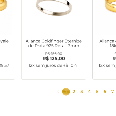
oyale
Aliança Goldfinger Eternize
Aliança
de Prata 925 Reta - 3mm
18
R$
156
,
00
R$
125
,
00
R
29
,
57
12
x sem juros de
R$
10
,
41
12
x sem 
1
2
3
4
5
6
7