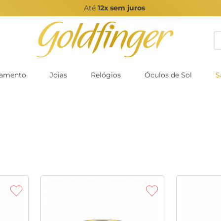
Até
12x sem juros
B
amento
Joias
Relógios
Óculos de Sol
S