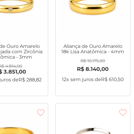
 de Ouro Amarelo
Aliança de Ouro Amarelo
ejada com Zircônia
18k Lisa Anatômica - 4mm
tômica - 3mm
R$
10
.
175
,
00
R$
4
.
814
,
00
R$
8
.
140
,
00
$
3
.
851
,
00
12
x sem juros de
R$
610
,
50
juros de
R$
288
,
82