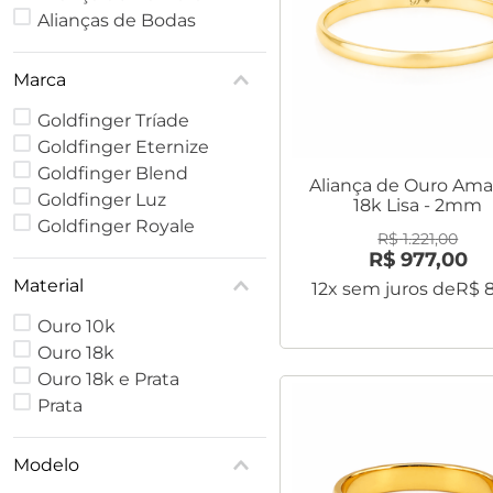
Alianças de Bodas
Marca
Goldfinger Tríade
Goldfinger Eternize
Goldfinger Blend
Aliança de Ouro Ama
Goldfinger Luz
18k Lisa - 2mm
Goldfinger Royale
R$
1
.
221
,
00
R$
977
,
00
Material
12
x sem juros de
R$
Ouro 10k
Ouro 18k
Ouro 18k e Prata
Prata
Modelo